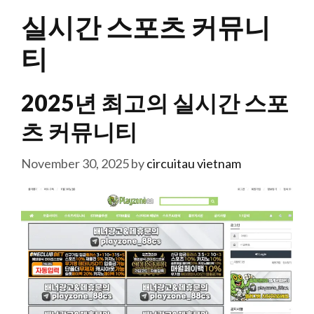
실시간 스포츠 커뮤니
티
2025년 최고의 실시간 스포
츠 커뮤니티
November 30, 2025
by
circuitau vietnam