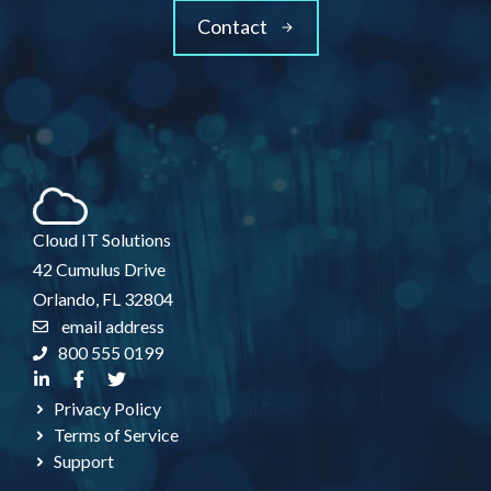
Contact
Cloud IT Solutions
42 Cumulus Drive
Orlando, FL 32804
email address
800 555 0199
Privacy Policy
Terms of Service
Support