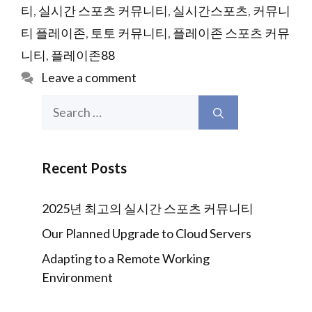
티
,
실시간 스포츠 커뮤니티
,
실시간스포츠
,
커뮤니
티 플레이존
,
토토 커뮤니티
,
플레이존 스포츠 커뮤
니티
,
플레이존88
Leave a comment
Search
for:
Recent Posts
2025년 최고의 실시간 스포츠 커뮤니티
Our Planned Upgrade to Cloud Servers
Adapting to a Remote Working
Environment